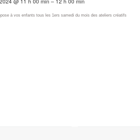
2024 @ 11 h 00 min – 12 h 00 min
opose à vos enfants tous les 1ers samedi du mois des ateliers créatifs