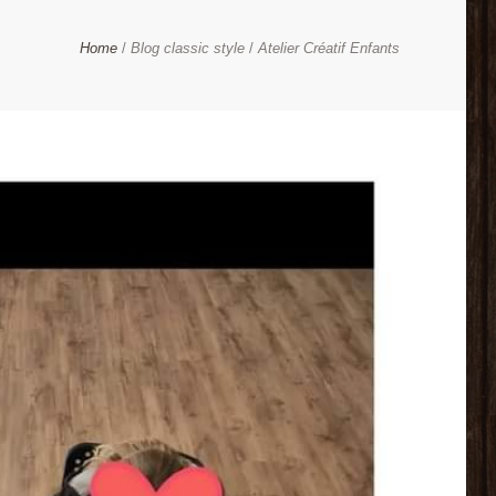
Home
Blog classic style
Atelier Créatif Enfants