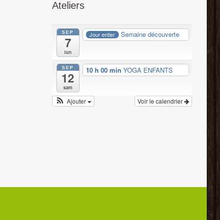
Ateliers
SEP
Semaine découverte
Jour entier
7
lun
SEP
10 h 00 min
YOGA ENFANTS
12
sam
Ajouter
Voir le calendrier