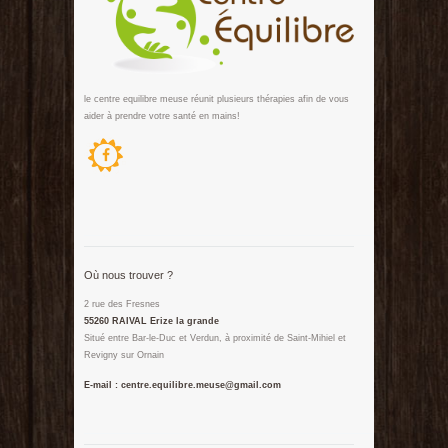
le centre equilibre meuse réunit plusieurs thérapies afin de vous
aider à prendre votre santé en mains!
Où nous trouver ?
2 rue des Fresnes
55260 RAIVAL Erize la grande
Situé entre Bar-le-Duc et Verdun, à proximité de Saint-Mihiel et
Revigny sur Ornain
E-mail : centre.equilibre.meuse@gmail.com