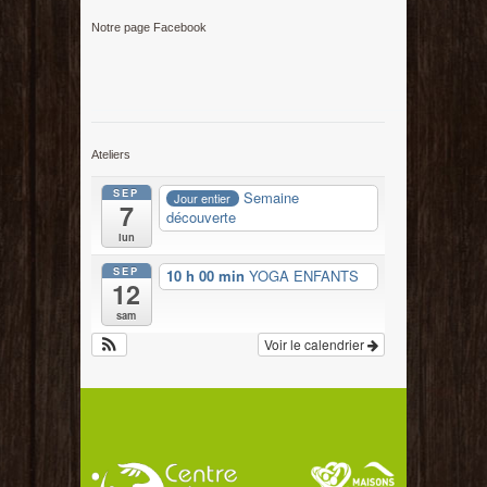
Notre page Facebook
Ateliers
SEP
Semaine
Jour entier
7
découverte
lun
SEP
10 h 00 min
YOGA ENFANTS
12
sam
Voir le calendrier