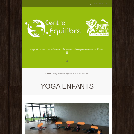
06 40 16 68 86
les professionnels de médecines alternatives et complémentaires en Meuse.
Home
Blog classic style
YOGA ENFANTS
YOGA ENFANTS