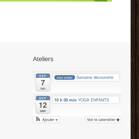
Ateliers
SEP
Semaine découverte
Jour entier
7
lun
SEP
10 h 00 min
YOGA ENFANTS
12
sam
Ajouter
Voir le calendrier