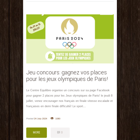
Jeu concours: gagnez vos places
pour les jeux olympiques de Paris!
Le Centre Equilibre organise un concours sur sa page Facebook
pour gagner 2 places pour les Jeux olympiques de Paris! le jeudi 8
juillet, venez encourager nos français en finale vitesse escalade et
françaises en demi finale difficulté! Le sport...
Posted
24 July 2024
1080
MORE
0
MORE
0