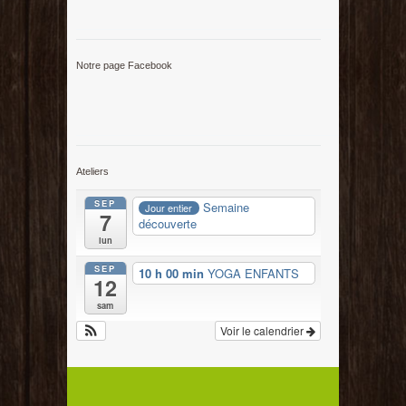
Notre page Facebook
Ateliers
SEP
Semaine
Jour entier
7
découverte
lun
SEP
10 h 00 min
YOGA ENFANTS
12
sam
Voir le calendrier