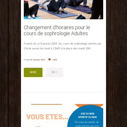
Changement d’horaires pour le
cours de sophrologie Adultes
A partir de ce 8 janvier 2024, les cours de sophrologie animés par
Cécile seront les lundi à 13h45 à la place des mardi 19h!
Posted
8 January 2024
1396
MORE
0
MORE
0