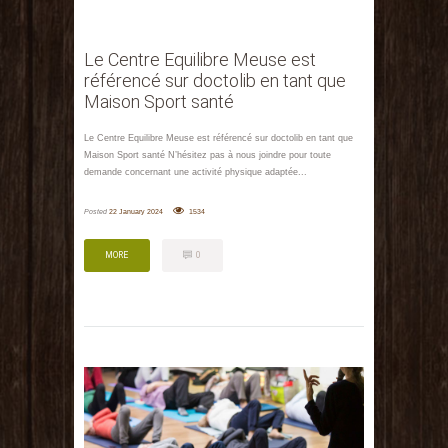
Le Centre Equilibre Meuse est
référencé sur doctolib en tant que
Maison Sport santé
Le Centre Equilibre Meuse est référencé sur doctolib en tant que
Maison Sport santé N’hésitez pas à nous joindre pour toute
demande concernant une activité physique adaptée...
Posted
22 January 2024
1534
MORE
0
MORE
0