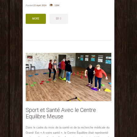
Posted
22 April 2024
1284
MORE
0
MORE
0
Sport et Santé Avec le Centre
Equilibre Meuse
Dans le cadre du mois de la santé et de la recherche médicale du
Grand- Est « A votre santé », le Centre Équilibre était représenté