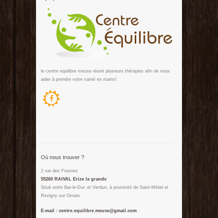
le centre equilibre meuse réunit plusieurs thérapies afin de vous
aider à prendre votre santé en mains!
Où nous trouver ?
2 rue des Fresnes
55260 RAIVAL Erize la grande
Situé entre Bar-le-Duc et Verdun, à proximité de Saint-Mihiel et
Revigny sur Ornain
E-mail : centre.equilibre.meuse@gmail.com