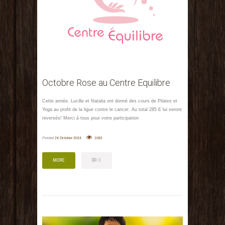
Octobre Rose au Centre Equilibre
Cette année, Lucille et Natalia ont donné des cours de Pilates et
Yoga au profit de la ligue contre le cancer. Au total 285 E lui seront
reversés! Merci à tous pour votre participation
Posted
24 October 2024
1082
MORE
0
MORE
0