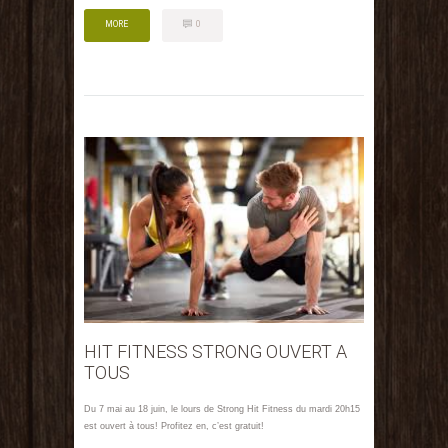
MORE
0
HIT FITNESS STRONG OUVERT A
TOUS
Du 7 mai au 18 juin, le lours de Strong Hit Fitness du mardi 20h15
est ouvert à tous! Profitez en, c’est gratuit!