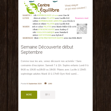
Semaine Découverte début
Septembre
Comme tous les ans, venez découvrir nos activités ! Sans
contrainte d’inscription: Samedi 7 à 11h: Sophro enfants Lundi 9 à
9h30 ou 10h30 ou18h30 ou 19h30: Pilates avec Lucille à 13h45:
sophrologie adultes Mardi 10 à 17h45 Gym Kiné santé...
Posted
6 September 2024
1090
MORE
0
MORE
0