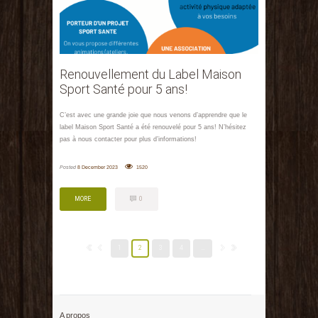
Renouvellement du Label Maison
Sport Santé pour 5 ans!
C’est avec une grande joie que nous venons d’apprendre que le
label Maison Sport Santé a été renouvelé pour 5 ans! N’hésitez
pas à nous contacter pour plus d’informations!
Posted
8 December 2023
1520
MORE
0
MORE
0
1
2
3
4
…
A propos