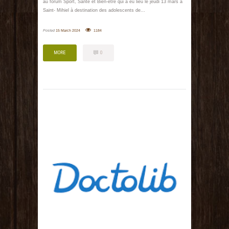
au forum Sport, Santé et Bien-être qui a eu lieu le jeudi 13 mars à
Saint- Mihiel à destination des adolescents de...
Posted
15 March 2024
1184
MORE
0
MORE
0