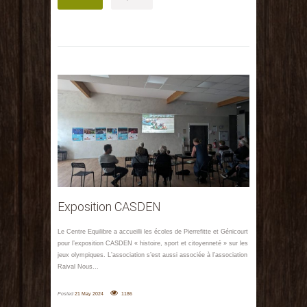
Exposition CASDEN
Le Centre Equilibre a accueilli les écoles de Pierrefitte et Génicourt
pour l’exposition CASDEN « histoire, sport et citoyenneté » sur les
jeux olympiques. L’association s’est aussi associée à l’association
Raival Nous...
Posted
21 May 2024
1186
MORE
0