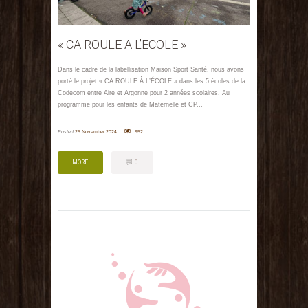
« CA ROULE A L’ECOLE »
Dans le cadre de la labellisation Maison Sport Santé, nous avons
porté le projet « CA ROULE À L’ÉCOLE » dans les 5 écoles de la
Codecom entre Aire et Argonne pour 2 années scolaires. Au
programme pour les enfants de Maternelle et CP...
Posted
25 November 2024
952
MORE
0
MORE
0