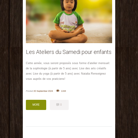
Les Ateliers du Samedi pour enfants
Cette année, vous seront proposés sous forme d’atelier mensuel:
de la sophrologie (à partir de 5 ans) avec Lise des arts créatifs
avec Lise du yoga (à partir de 5 ans) avec Natalia Renseignez
vous auprès de vos praticiens!
Posted
20 September 2024
1159
MORE
0
MORE
0