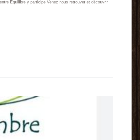
tre Equilibre y participe Venez nous retrouver et découvrir